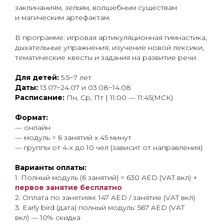
заклинаниям, зельям, волшебным существам
и магическим артефактам.
В программе: игровая артикуляционная гимнастика,
дыхательные упражнения, изучение новой лексики,
тематические квесты и задания на развитие речи.
Для детей:
5.5−7 лет
Даты:
13.07−24.07 и 03.08−14.08
Расписание:
Пн, Ср, Пт | 11:00 — 11:45(МСК)
Формат:
— онлайн
— модуль = 6 занятий x 45 минут
— группы от 4-х до 10 чел (зависит от направления)
Варианты оплаты:
1. Полный модуль (6 занятий) = 630 AED (VAT вкл) +
первое занятие бесплатно
2. Оплата по занятиям: 147 AED / занятие (VAT вкл)
3. Early bird (дата) полный модуль: 567 AED (VAT
вкл) — 10% скидка