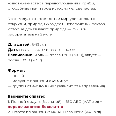
животные-мастера перевоплощения и грибы,
способные менять ход истории человечества.
Этот модуль откроет детям мир удивительных
открытий, природных чудес и невероятных фактов,
которые доказывают: природа — лучший
изобретатель на Земле.
Для детей:
6−13 лет
Даты:
13.07 — 24.07 и 03.08 — 14.08
Расписание:
июль — после 13:00 (МСК), август —
после 10:00 (МСК)
Формат:
— онлайн
— модуль = 6 занятий x 45 минут
— группы от 4-х до 10 чел (зависит от направления)
Варианты оплаты:
1. Полный модуль (6 занятий) = 630 AED (VAT вкл) +
первое занятие бесплатно
2. Оплата по занятиям: 147 AED / занятие (VAT вкл)