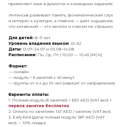
применяют язык в диалогах и командных заданиях.
Интенсив развивает память, фонематический слух
и интерес к культуре, а главное — даёт ощущение,
что китайский — это весело и совсем не страшно.
Для детей:
8−11 лет
Уровень владения языком
: А1-А2
Даты:
13.07−24.07 и 03.08−14.08
Расписание:
Пн, Ср, Пт | 10:00 — 10:45 (МСК)
Формат:
— онлайн
— модуль = 6 занятий x 45 минут
— группы от 4-х до 10 чел (зависит от направления)
Варианты оплаты:
1. Полный модуль (6 занятий) = 630 AED (VAT вкл) +
первое занятие бесплатно
2. Оплата по занятиям: 147 AED / занятие (VAT вкл)
3. Early bird (дата) полный модуль: 567 AED (VAT
вкл) — 10% скидка