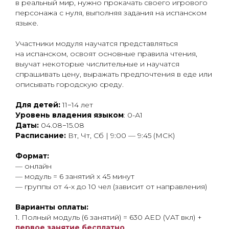
в реальный мир, нужно прокачать своего игрового
персонажа с нуля, выполняя задания на испанском
языке.
Участники модуля научатся представляться
на испанском, освоят основные правила чтения,
выучат некоторые числительные и научатся
спрашивать цену, выражать предпочтения в еде или
описывать городскую среду.
Для детей:
11−14 лет
Уровень владения языком
: 0-А1
Даты:
04.08−15.08
Расписание:
Вт, Чт, Сб | 9:00 — 9:45 (МСК)
Формат:
— онлайн
— модуль = 6 занятий x 45 минут
— группы от 4-х до 10 чел (зависит от направления)
Варианты оплаты:
1. Полный модуль (6 занятий) = 630 AED (VAT вкл) +
первое занятие бесплатно