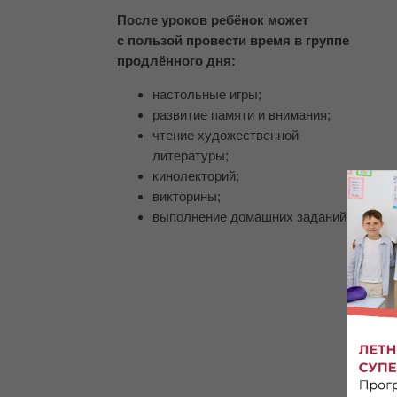
После уроков ребёнок может
с пользой провести время в группе
продлённого дня:
настольные игры;
развитие памяти и внимания;
чтение художественной
литературы;
кинолекторий;
викторины;
выполнение домашних заданий.