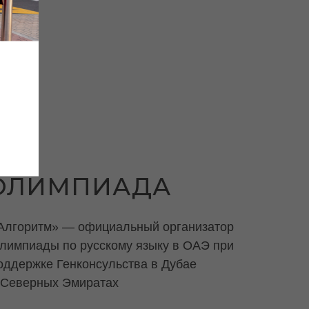
ОЛИМПИАДА
Алгоритм» — официальный организатор
лимпиады по русскому языку в ОАЭ при
оддержке Генконсульства в Дубае
 Северных Эмиратах