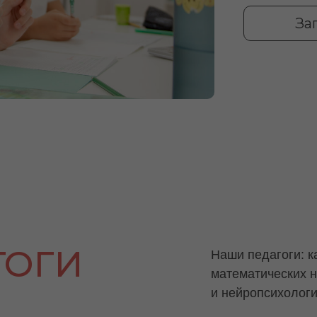
За
ГОГИ
Наши педагоги:
к
математических н
и нейропсихолог