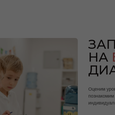
ЗА
НА
ДИ
Оценим уров
познакомим 
индивидуал