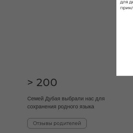
> 200
Cемей Дубая выбрали нас для
сохранения родного языка
Отзывы родителей
( I )
About