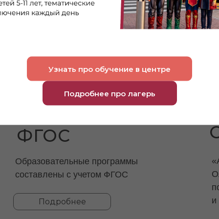
Узнать про обучение в центре
Подробнее про лагерь
ФГОС
«
Образовательные программы
О
составлены с учетом ФГОС
п
и
Подробнее