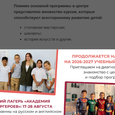
Помимо основной программы в центре
представлено множество курсов, которые
способствуют всестороннему развитию детей:
столярная мастерская;
шахматы;
история искусств и другие.
Занятия проходят на платной основе
и не включены в стоимость основной программы.
Скачать каталог дополнительных курсов