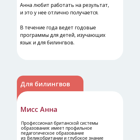
просто и с интересом, где
Анна любит работать на результат,
каждыйребенок видит свой прогресс.
и это у нее отлично получается.
В течение года ведёт программы по
В течение года ведет годовые
английскому языку для детей в школе
программы для детей, изучающих
«Алгоритм».
язык и для билингвов.
Для билингвов
Мисс Анна
Профессионал британской системы
образования: имеет профильное
педагогическое образование
из Великобритании и глубокое знание