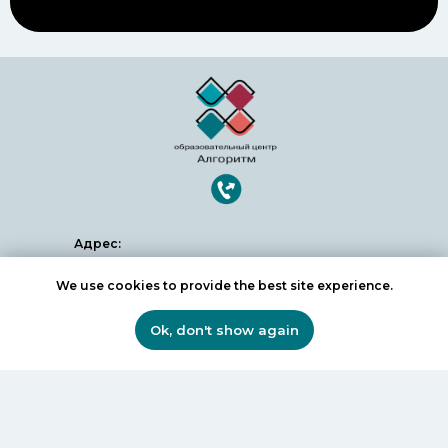
Адрес:
Dubai, Knowledge Village,
We use cookies to provide the best site experience.
block 2B, office G20
Телефон:
Ok, don't show again
Позвонить
Написать в WhatsApp
+971 52 654 2959
Программы:
5-дневная программа
Гибрид