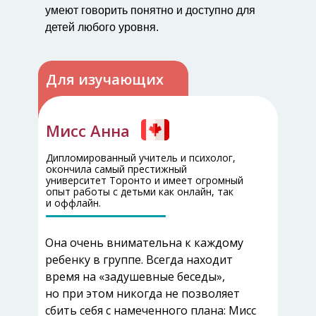
умеют говорить понятно и доступно для
детей любого уровня.
Для изучающих
Купцова Анна
Мисс Анна
Дипломированный учитель английского
Дипломированный учитель и психолог,
языка и кандидат филологических наук,
окончила самый престижный
окончила Московский государственный
университет Торонто и имеет огромный
университет им. М.В. Ломоносова,
опыт работы с детьми как онлайн, так
доцент кафедры НИУ ВШЭ
и оффлайн.
В своем подходе к детям использует
Она очень внимательна к каждому
глубокую академическую подготовку
ребенку в группе. Всегда находит
и желание помочь каждому ученику
время на «задушевные беседы»,
раскрыться. Не просто проводит
но при этом никогда не позволяет
занятия, а умеет объяснить сложное
сбить себя с намеченного плана: Мисс